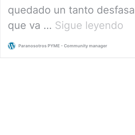
quedado un tanto desfasa
El
que va …
Sigue leyendo
lío
de
la
Paranosotros PYME - Community manager
bolsa
de
exper
docen
del
SERV