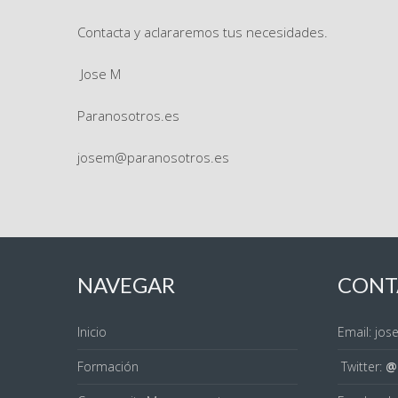
Contacta y aclararemos tus necesidades.
Jose M
Paranosotros.es
josem@paranosotros.es
NAVEGAR
CONT
Inicio
Email: jo
Formación
Twitter:
@