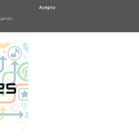
Acepto
egando,