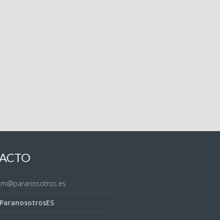
ACTO
sem@paranosotros.es
ParanosotrosES