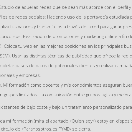
 Estudio de aquellas redes que se sean más acorde con el perfil y
iles de redes sociales: Haciendo uso de la portavocía estudiada 
tiliza tus valores y transmítelos a través de la red para ganar pres
 concursos: Realización de promociones y marketing online a fin 
. Coloca tu web en las mejores posiciones en los principales bu
M). Usar las distintas técnicas de publicidad que ofrece la red 
pletar bases de datos de potenciales clientes y realizar campañas
sionales y empresas.
s. Mi formación como docente y mis conocimientos aseguran bue
 grupos limitados. La comunicación entre grupos agiliza y mejora 
existentes de bajo coste y bajo un tratamiento personalizado para
da mi formación (mira el apartado «Quien soy») estoy en disposic
l círculo de «Paranosotros.es PYME» se cierra.