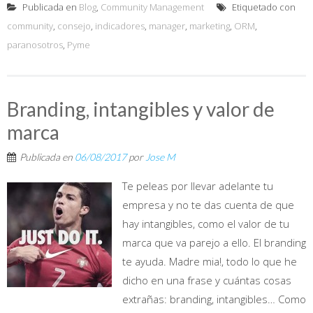
Publicada en
Blog
,
Community Management
Etiquetado con
community
,
consejo
,
indicadores
,
manager
,
marketing
,
ORM
,
paranosotros
,
Pyme
Branding, intangibles y valor de
marca
Publicada en
06/08/2017
por
Jose M
Te peleas por llevar adelante tu
empresa y no te das cuenta de que
hay intangibles, como el valor de tu
marca que va parejo a ello. El branding
te ayuda. Madre mia!, todo lo que he
dicho en una frase y cuántas cosas
extrañas: branding, intangibles… Como