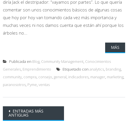
diría Jack el destripador: “vayamos por partes”. Lo que quería
comentar son unos conocimientos básicos de algunas cosas
que hoy por hoy van tomando cada vez más importancia y
muchas veces ni nos damos cuenta que están ahí porque los
árboles no...
MÁS
Publicada en
Blog
,
Community Management
,
Conocimientos
Generales
,
Emprendimiento
Etiquetado con
analytics
,
branding
,
community
,
compra
,
consejo
,
general
,
indicadores
,
manager
,
marketing
,
paranosotros
,
Pyme
,
ventas
Ir
ENTRADAS MÁS
ANTIGUAS
a