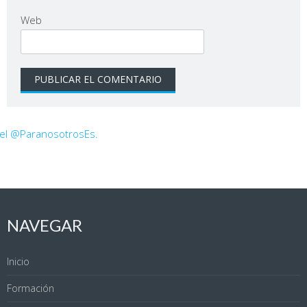
Web
 el @ParanosotrosEs.
NAVEGAR
Inicio
Formación