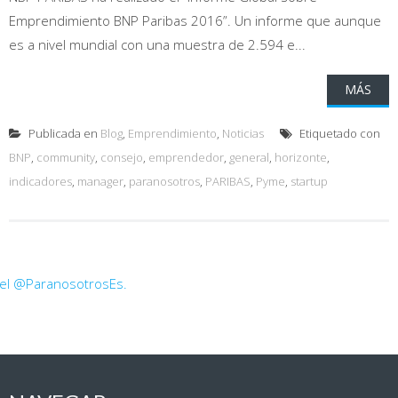
Emprendimiento BNP Paribas 2016”. Un informe que aunque
es a nivel mundial con una muestra de 2.594 e...
MÁS
Publicada en
Blog
,
Emprendimiento
,
Noticias
Etiquetado con
BNP
,
community
,
consejo
,
emprendedor
,
general
,
horizonte
,
indicadores
,
manager
,
paranosotros
,
PARIBAS
,
Pyme
,
startup
 el @ParanosotrosEs.