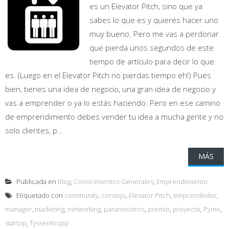
es un Elevator Pitch, sino que ya
sabes lo que es y quieres hacer uno
muy bueno. Pero me vas a perdonar
que pierda unos segundos de este
tiempo de artículo para decir lo que
es. (Luego en el Elevator Pitch no pierdas tiempo eh!) Pues
bien, tienes una idea de negocio, una gran idea de negocio y
vas a emprender o ya lo estás haciendo. Pero en ese camino
de emprendimiento debes vender tu idea a mucha gente y no
solo clientes, p...
MÁS
Publicada en
Blog
,
Conocimientos Generales
,
Emprendimiento
Etiquetado con
community
,
consejo
,
Elevator Pitch
,
emprendedor
,
manager
,
marketing
,
networking
,
paranosotros
,
premio
,
proyecto
,
Pyme
,
startup
,
TyssenKrupp