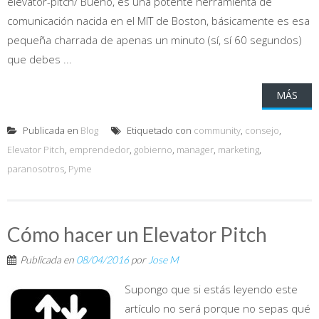
elevator-pitch/ Bueno, es una potente herramienta de
comunicación nacida en el MIT de Boston, básicamente es esa
pequeña charrada de apenas un minuto (sí, sí 60 segundos)
que debes ...
MÁS
Publicada en
Blog
Etiquetado con
community
,
consejo
,
Elevator Pitch
,
emprendedor
,
gobierno
,
manager
,
marketing
,
paranosotros
,
Pyme
Cómo hacer un Elevator Pitch
Publicada en
08/04/2016
por
Jose M
Supongo que si estás leyendo este
artículo no será porque no sepas qué