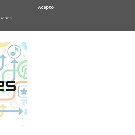
Acepto
egando,