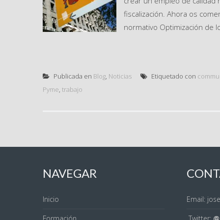
crear un empleo de calidad no
fiscalización. Ahora os comen
normativo Optimización de lo
Publicada en
Blog
,
Noticias
Etiquetado con
commun
Pyme
,
trabajo
NAVEGAR
CONT
Inicio
Email: jo
Formación
Twitter:
@