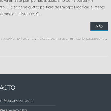
 va en este plan por las ayudas, sino por la policía y la
to. El plan tiene cuatro políticas de trabajo: Modificar el marco
s medios existentes C...
MÁS
ity
,
gobierno
,
hacienda
,
indicadores
,
manager
,
ministerio
,
paranosotros
,
ACTO
sem@paranosotros.es
ParanosotrosES