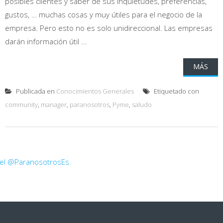
posibles clientes y saber de sus inquietudes, preferencias,
gustos, … muchas cosas y muy útiles para el negocio de la
empresa. Pero esto no es solo unidireccional. Las empresas
darán información útil ...
MÁS
Publicada en
Conocimientos Generales
Etiquetado con
community
,
manager
,
paranosotros
,
Pyme
,
saludo
 el @ParanosotrosEs.