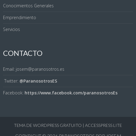
Conocimientos Generales
Emprendimiento
Servicios
CONTACTO
Email: josem@paranosotros.es
Twitter:
@ParanosotrosES
Facebook:
https://www.facebook.com/paranosotrosEs
TEMA DE WORDPRESS GRATUITO
|
ACCESSPRESS LITE
COPYRIGHT © 2026
PARANOSOTROS POR JOSE M