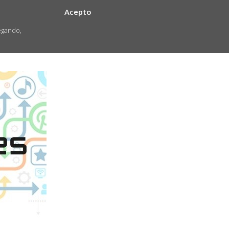
Acepto
egando,