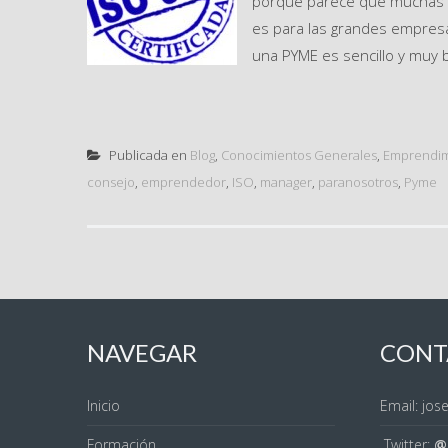
porque parece que muchas pe
es para las grandes empresas
una PYME es sencillo y muy b
Publicada en
Blog
,
Conocimientos Generales
,
Emprendim
consejo
,
emprendedor
,
ISO
,
manager
,
paranosotros
,
Pyme
NAVEGAR
CONT
Inicio
Email: jo
Formación
Twitter:
@