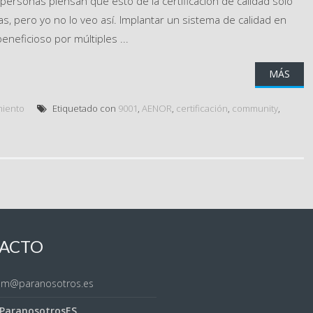
rsonas piensan que esto de la certificación de calidad solo
, pero yo no lo veo así. Implantar un sistema de calidad en
eneficioso por múltiples ...
MÁS
iento
Etiquetado con
9001
,
AENOR
,
certificación
,
community
,
ACTO
sem@paranosotros.es
ParanosotrosES