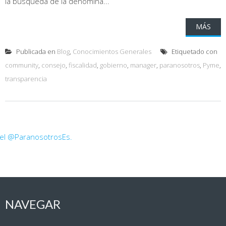
la búsqueda de la denomina...
MÁS
Publicada en
Blog
,
Conocimientos Generales
Etiquetado con
community
,
consejo
,
fiscalidad
,
gobierno
,
manager
,
paranosotros
,
Pyme
,
transparencia
 el @ParanosotrosEs.
NAVEGAR