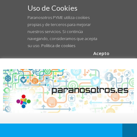
Uso de Cookies
Paranosotros PYME utiliza cookies
propias y de terceros para mejorar
nuestros servicios. Si continúa
navegando, consideramos que acepta
su uso.
Política de cookies
Acepto