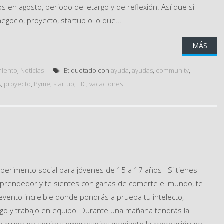
 en agosto, periodo de letargo y de reflexión. Así que si
gocio, proyecto, startup o lo que...
MÁS
iento
,
Noticias
Etiquetado con
ayuda
,
ayudas
,
community
,
s
,
proyecto
,
Pyme
,
startup
,
TIC
,
vacaciones
xperimento social para jóvenes de 15 a 17 años Si tienes
prendedor y te sientes con ganas de comerte el mundo, te
 evento increible donde pondrás a prueba tu intelecto,
azgo y trabajo en equipo. Durante una mañana tendrás la