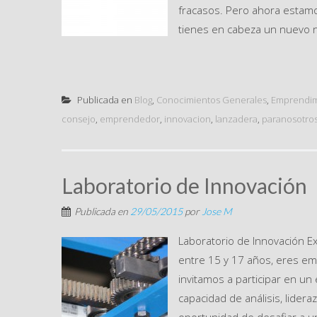
fracasos. Pero ahora estamos
tienes en cabeza un nuevo ne
Publicada en
Blog
,
Conocimientos Generales
,
Emprendim
consejo
,
emprendedor
,
innovacion
,
lanzadera
,
paranosotro
Laboratorio de Innovación
Publicada en
29/05/2015
por
Jose M
Laboratorio de Innovación E
entre 15 y 17 años, eres em
invitamos a participar en un
capacidad de análisis, lider