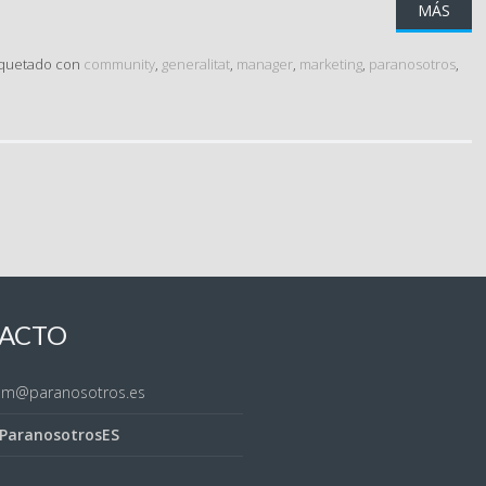
MÁS
iquetado con
community
,
generalitat
,
manager
,
marketing
,
paranosotros
,
ACTO
sem@paranosotros.es
ParanosotrosES