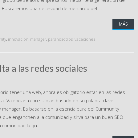
n grupo de seniors empresarios mediante la generación de
 Buscaremos una necesidad de mercardo del ...
MÁS
ity
,
innovacion
,
manager
,
paranosotros
,
vacaciones
a a las redes sociales
torio tener una web, ahora es obligatorio estar en las redes
itat Valenciana con su plan basado en su palabra clave
y manager. Es basarse en la esencia pura del Cummunity
ave que enganchen a la comunidad y sirva para un buen SEO
a comunidad la qu...