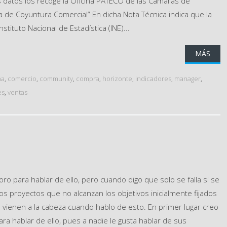
s datos los recoge la Oficina PATECO de las Cámaras de
 de Coyuntura Comercial” En dicha Nota Técnica indica que la
nstituto Nacional de Estadística (INE)...
MÁS
ña
,
comercio
,
community
,
compra
,
horizonte
,
indicadores
,
manager
,
es
,
ventas
oro para hablar de ello, pero cuando digo que solo se falla si se
s proyectos que no alcanzan los objetivos inicialmente fijados
ienen a la cabeza cuando hablo de esto. En primer lugar creo
 hablar de ello, pues a nadie le gusta hablar de sus