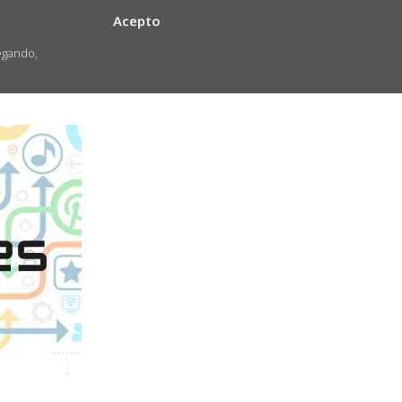
Acepto
egando,