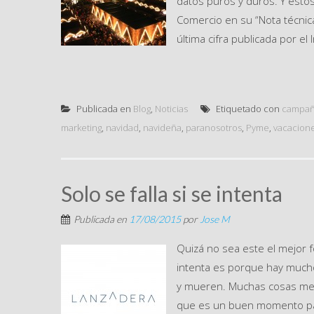
datos puros y duros. Y esto
Comercio en su “Nota técnica
última cifra publicada por el I
Publicada en
Blog
,
Noticias
Etiquetado con
campa
marketing
,
navidad
,
navideña
,
paranosotros
,
Pyme
,
vacacion
Solo se falla si se intenta
Publicada en
17/08/2015
por
Jose M
Quizá no sea este el mejor f
intenta es porque hay mucho
y mueren. Muchas cosas me v
que es un buen momento para