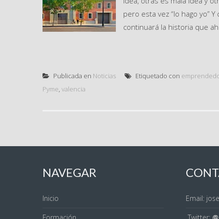
idea, otras es mala idea y 
pero esta vez “lo hago yo” 
continuará la historia que ah
Publicada en
Noticias
Etiquetado con
emprended
Pyme
,
valencia
NAVEGAR
CONT
Inicio
Email: jo
Formación
Twitter:
@