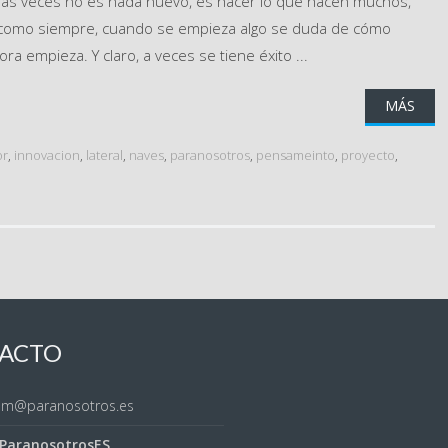
otras veces no es nada nuevo, es hacer lo que hacen muchos,
Y como siempre, cuando se empieza algo se duda de cómo
ora empieza. Y claro, a veces se tiene éxito ...
MÁS
or
,
innovacion
,
lateral
,
naves
,
paranosotros
,
pensameinto
,
proyecto
,
ACTO
sem@paranosotros.es
ParanosotrosES