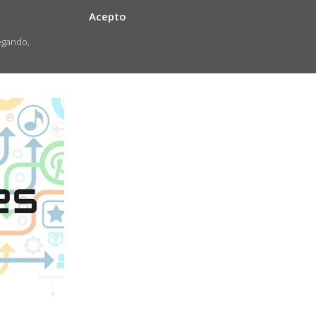
Acepto
egando,