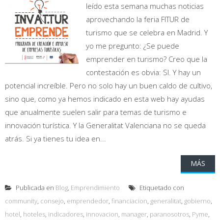
leído esta semana muchas noticias
aprovechando la feria FITUR de
turismo que se celebra en Madrid. Y
yo me pregunto: ¿Se puede
emprender en turismo? Creo que la
contestación es obvia: SI. Y hay un
potencial increíble. Pero no solo hay un buen caldo de cultivo,
sino que, como ya hemos indicado en esta web hay ayudas
que anualmente suelen salir para temas de turismo e
innovación turística. Y la Generalitat Valenciana no se queda
atrás. Si ya tienes tu idea en...
MÁS
Publicada en
Blog
,
Emprendimiento
Etiquetado con
community
,
consejo
,
emprendedor
,
financiacion
,
generalitat
,
gobierno
,
hotel
,
hoteles
,
indicadores
,
innovacion
,
manager
,
paranosotros
,
Pyme
,