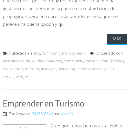
que se cueza “por ahí” Y hay una experiencia que me ha
gustado mucho, perdonad si parece que estoy haciendo
propaganda, pero no cobro nada por ello, es solo que me
parece una buena opción y qui...
MÁS
Publicada en
Blog
,
Community Management
Etiquetado con
analytics
,
ayuda
,
ayudas
,
comercio
,
community
,
consejo
,
hotel
,
hoteles
,
indicadores
,
internet
,
manager
,
marketing
,
paranosotros
,
Pyme
,
TIC
,
ventas
,
web
,
wifi
Emprender en Turismo
Publicada en
24/01/2016
por
Jose M
Creo que todos hemos visto, oído o