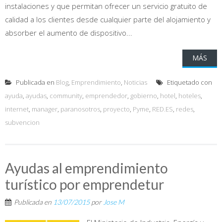
instalaciones y que permitan ofrecer un servicio gratuito de
calidad a los clientes desde cualquier parte del alojamiento y
absorber el aumento de dispositivo...
MÁS
Publicada en
Blog
,
Emprendimiento
,
Noticias
Etiquetado con
ayuda
,
ayudas
,
community
,
emprendedor
,
gobierno
,
hotel
,
hoteles
,
internet
,
manager
,
paranosotros
,
proyecto
,
Pyme
,
RED.ES
,
redes
,
subvencion
Ayudas al emprendimiento
turístico por emprendetur
Publicada en
13/07/2015
por
Jose M